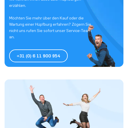
erzählen.
Möchten Sie mehr über den Kauf oder die
Wartung einer Hüpfburg erfahren? Zögern Sie
nicht uns rufen Sie sofort unser Service-Team
an.
+31 (0) 6 11 900 954