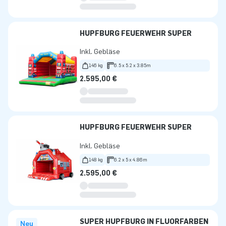
HÜPFBURG FEUERWEHR SUPER
Inkl. Gebläse
146 kg
6.5 x 5.2 x 3.85m
2.595,00 €
HÜPFBURG FEUERWEHR SUPER
Inkl. Gebläse
148 kg
6.2 x 5 x 4.86m
2.595,00 €
SUPER HÜPFBURG IN FLUORFARBEN
Neu