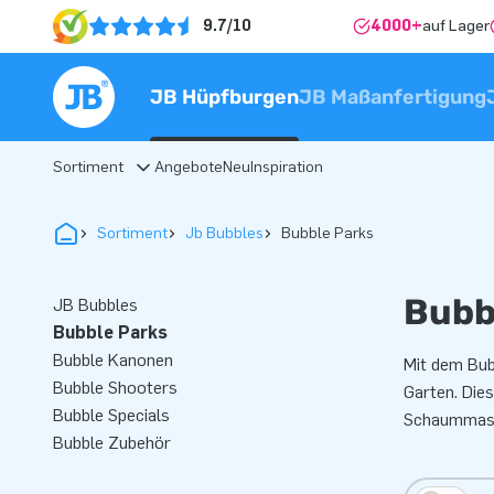
9.7/10
4000+
auf Lager
JB Hüpfburgen
JB Maßanfertigung
Sortiment
Angebote
Neu
Inspiration
Sortiment
Jb Bubbles
Bubble Parks
Bubb
JB Bubbles
Bubble Parks
Bubble Kanonen
Mit dem Bub
Bubble Shooters
Garten. Die
Bubble Specials
Schaummas
Bubble Zubehör