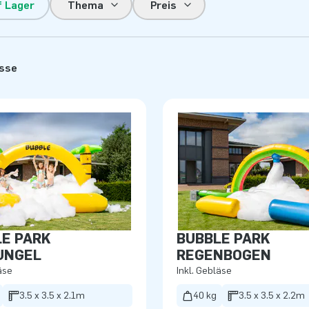
f Lager
Thema
Preis
isse
E PARK
BUBBLE PARK
UNGEL
REGENBOGEN
äse
Inkl. Gebläse
3.5 x 3.5 x 2.1m
40 kg
3.5 x 3.5 x 2.2m