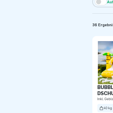
Au
36 Ergebn
BUBBL
DSCH
Inkl. Gebl
40 kg