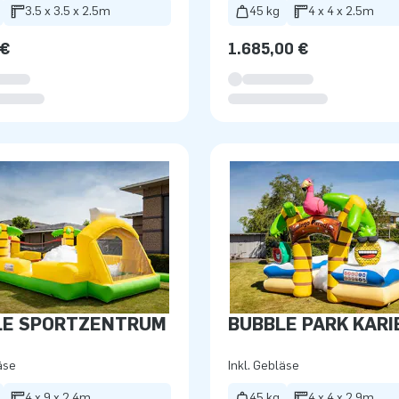
3.5 x 3.5 x 2.5m
45 kg
4 x 4 x 2.5m
 €
1.685,00 €
LE SPORTZENTRUM
BUBBLE PARK KARI
äse
Inkl. Gebläse
4 x 9 x 2.4m
45 kg
4 x 4 x 2.9m