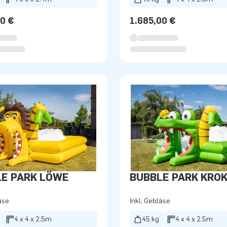
00 €
1.685,00 €
E PARK LÖWE
BUBBLE PARK KROK
äse
Inkl. Gebläse
4 x 4 x 2.5m
45 kg
4 x 4 x 2.5m