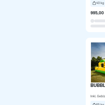
40 kg
995,00
BUBB
Inkl. Gebl
65 kg