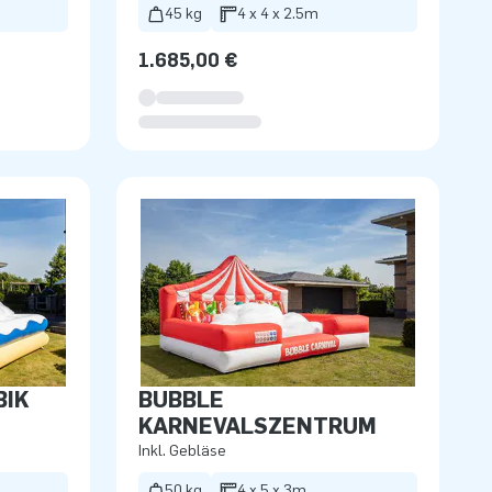
45 kg
4 x 4 x 2.5m
1.685,00 €
BIK
BUBBLE
KARNEVALSZENTRUM
Inkl. Gebläse
50 kg
4 x 5 x 3m