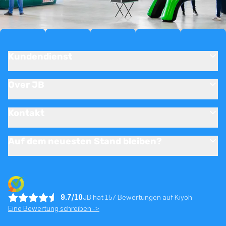
Kundendienst
Over JB
Kontakt
Auf dem neuesten Stand bleiben?
9.7/10
JB hat 157 Bewertungen auf Kiyoh
Eine Bewertung schreiben ->